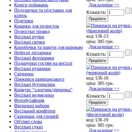
Докладніше >>
Книги побажань
Подушечки та підставки для
Кількість:
кілець
Підв'язки
Кошики для пелюсток
Пелюстки троянд
код:
UR-13
Весільні ручки
ціна:
385 грн.
Весільні свічки
Докладніше >>
Коробочки та пакети для короваю
Небесні ліхтарики
Кількість:
Весільні фоторамки
Подарунки гостям на весіллі
Весільні рушники
Свічники
код:
UR-16
Прикраси шампанського
ціна:
385 грн.
Весільні бутоньєрки
Докладніше >>
Конкурс "хлопчик/дівчинка"
Весільні ведмедики
Кількість:
Фотобутафорія
Вінчальні набори
Весільний конфітюр
Скриньки для грошей
код:
UR-19
Об'ємні слова
ціна:
385 грн.
Весільні сукні
Докладніше >>