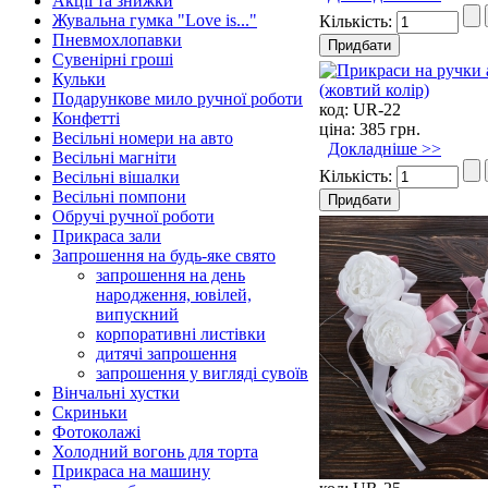
Акції та знижки
Жувальна гумка "Love is..."
Кількість:
Пневмохлопавки
Сувенірні гроші
Кульки
Подарункове мило ручної роботи
код:
UR-22
Конфетті
ціна:
385 грн.
Весільні номери на авто
Докладніше >>
Весільні магніти
Кількість:
Весільні вішалки
Весільні помпони
Обручі ручної роботи
Прикраса зали
Запрошення на будь-яке свято
запрошення на день
народження, ювілей,
випускний
корпоративні листівки
дитячі запрошення
запрошення у вигляді сувоїв
Вінчальні хустки
Скриньки
Фотоколажі
Холодний вогонь для торта
Прикраса на машину