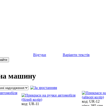
Відгуки
Варіанти текстів
на машину
код:
UR-12
код:
UR-11
ціна:
385 грн.