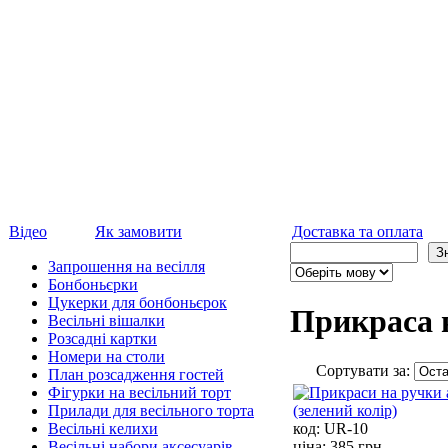
Відео
Як замовити
Доставка та оплата
Запрошення на весілля
Бонбоньєрки
Цукерки для бонбоньєрок
Прикраса 
Весільні вішалки
Розсадні картки
Номери на столи
Сортувати за:
План розсадження гостей
Фігурки на весільний торт
Прилади для весільного торта
код:
UR-10
Весільні келихи
ціна:
385 грн.
Весільні набори аксесуарів