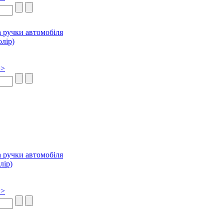
>>
>>