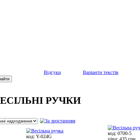
Відгуки
Варіанти текстів
ВЕСІЛЬНІ РУЧКИ
код:
0700-5
код:
Y-024G
ціна:
435 грн.