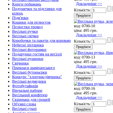
Докладніше >>
Книги побажань
Подушечки та підставки для
Кількість:
кілець
Підв'язки
Кошики для пелюсток
код:
0700-10
Пелюстки троянд
ціна:
495 грн.
Весільні ручки
Докладніше >>
Весільні свічки
Коробочки та пакети для короваю
Кількість:
Небесні ліхтарики
Весільні фоторамки
Подарунки гостям на весіллі
код:
0700-13
Весільні рушники
ціна:
495 грн.
Свічники
Докладніше >>
Прикраси шампанського
Весільні бутоньєрки
Кількість:
Конкурс "хлопчик/дівчинка"
Весільні ведмедики
Фотобутафорія
код:
0700-16
Вінчальні набори
ціна:
495 грн.
Весільний конфітюр
Докладніше >>
Скриньки для грошей
Кількість:
Об'ємні слова
Весільні сукні