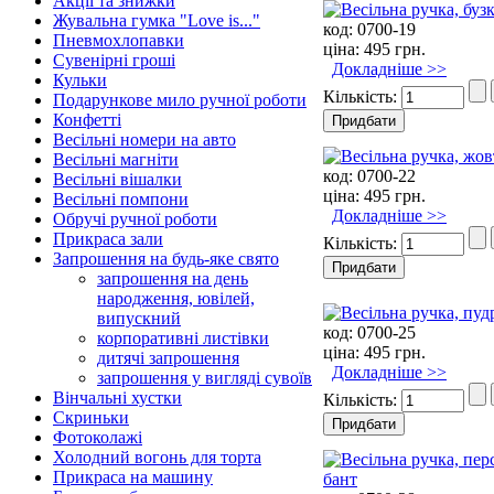
Акції та знижки
Жувальна гумка "Love is..."
код:
0700-19
Пневмохлопавки
ціна:
495 грн.
Сувенірні гроші
Докладніше >>
Кульки
Кількість:
Подарункове мило ручної роботи
Конфетті
Весільні номери на авто
Весільні магніти
код:
0700-22
Весільні вішалки
ціна:
495 грн.
Весільні помпони
Докладніше >>
Обручі ручної роботи
Прикраса зали
Кількість:
Запрошення на будь-яке свято
запрошення на день
народження, ювілей,
випускний
код:
0700-25
корпоративні листівки
ціна:
495 грн.
дитячі запрошення
Докладніше >>
запрошення у вигляді сувоїв
Вінчальні хустки
Кількість:
Скриньки
Фотоколажі
Холодний вогонь для торта
Прикраса на машину