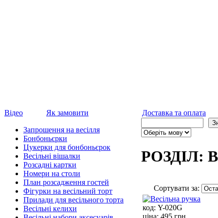
Відео
Як замовити
Доставка та оплата
Запрошення на весілля
Бонбоньєрки
Цукерки для бонбоньєрок
РОЗДІЛ: 
Весільні вішалки
Розсадні картки
Номери на столи
План розсадження гостей
Сортувати за:
Фігурки на весільний торт
Прилади для весільного торта
код:
Y-020G
Весільні келихи
ціна:
495 грн.
Весільні набори аксесуарів