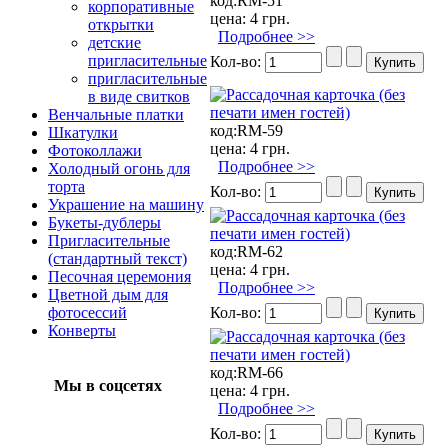
код:
RM-51
корпоративные
цена:
4 грн.
открытки
Подробнее >>
детские
пригласительные
Кол-во:
пригласительные
в виде свитков
Венчальные платки
код:
RM-59
Шкатулки
цена:
4 грн.
Фотоколлажи
Подробнее >>
Холодный огонь для
торта
Кол-во:
Украшение на машину
Букеты-дублеры
Пригласительные
код:
RM-62
(стандартный текст)
цена:
4 грн.
Песочная церемония
Подробнее >>
Цветной дым для
Кол-во:
фотосессий
Конверты
код:
RM-66
Мы в соцсетях
цена:
4 грн.
Подробнее >>
Кол-во: