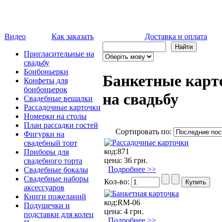
Видео
Как заказать
Доставка и оплата
Пригласительные на
свадьбу
Бонбоньерки
Банкетные карто
Конфеты для
бонбоньерок
на свадьбу
Свадебные вешалки
Рассадочные карточки
Номерки на столы
План рассадки гостей
Сортировать по:
Фигурки на
свадебный торт
код:
871
Приборы для
цена:
36 грн.
свадебного торта
Подробнее >>
Свадебные бокалы
Свадебные наборы
Кол-во:
аксессуаров
Книги пожеланий
код:
RM-06
Подушечки и
цена:
4 грн.
подставки для колец
Подробнее >>