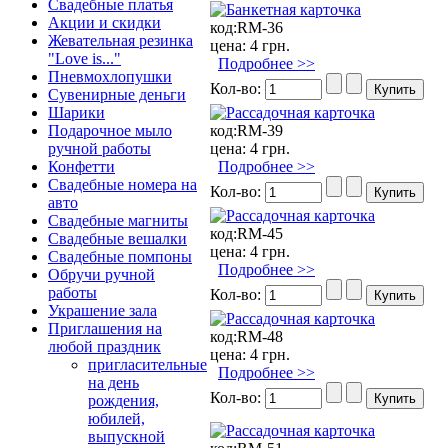
Свадебные платья
Акции и скидки
код:
RM-36
Жевательная резинка
цена:
4 грн.
"Love is..."
Подробнее >>
Пневмохлопушки
Кол-во:
Сувенирные деньги
Шарики
код:
RM-39
Подарочное мыло
цена:
4 грн.
ручной работы
Подробнее >>
Конфетти
Свадебные номера на
Кол-во:
авто
Свадебные магниты
код:
RM-45
Свадебные вешалки
цена:
4 грн.
Свадебные помпоны
Подробнее >>
Обручи ручной
работы
Кол-во:
Украшение зала
Приглашения на
код:
RM-48
любой праздник
цена:
4 грн.
пригласительные
Подробнее >>
на день
Кол-во:
рождения,
юбилей,
выпускной