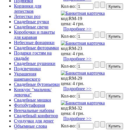
Подвязки
Корзинки для
Кол-во:
лепестков
Лепестки роз
код:
RM-19
Свадебные ручки
цена:
4 грн.
Свадебные свечи
Подробнее >>
Коробочки и пакеты
Кол-во:
для каравая
Небесные фонарики
Свадебные фоторамки
код:
RM-23
Подарки гостям на
цена:
4 грн.
свадьбе
Подробнее >>
Свадебные рушники
Кол-во:
Подсвечники
Украшения
код:
RM-29
шампанского
цена:
4 грн.
Свадебные бутоньерки
Подробнее >>
Конкурс "мальчик/
девочка"
Кол-во:
Свадебные мишки
Фотобутафория
код:
RM-32
Венчальные наборы
цена:
4 грн.
Свадебный конфитюр
Подробнее >>
Сундучки для денег
Кол-во:
Объемные слова