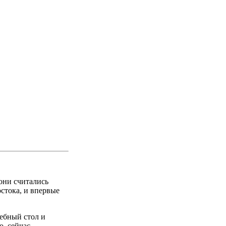
 они считались
стока, и впервые
дебный стол и
о, сейчас