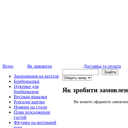
Відео
Як замовити
Доставка та оплата
Запрошення на весілля
Бонбоньєрки
Цукерки для
Як зробити замовле
бонбоньєрок
Весільні вішалки
Розсадні картки
Ви можете оформити замовленн
Номери на столи
План розсадження
гостей
Фігурки на весільний
торт