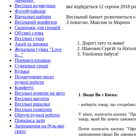
дівчинка"
Весільні ведмедики
яке відбудеться 12 серпня 2018 ро
Фотобутафорія
Вінчальні набори
Весільний банкет розпочнеться о 
Весільний конфітюр
З повагою, Максим та Марина
Скриньки для грошей
Об'ємні слова
Весільні сукні
1. Дорогі тато та мама!
Акції та знижки
2. Шановні Сергій та Наталі
Жувальна гумка "Love
3. Улюблена бабуся!
is..."
Пневмохлопавки
Сувенірні гроші
Кульки
Подарункове мило
ручної роботи
Конфетті
Весільні номери на авто
1. Якщо Ви з Києва:
Весільні магніти
Весільні вішалки
- виберіть товар, що сподобавс
Весільні помпони
У вікні, натисніть кнопку "П
Обручі ручної роботи
товар, який Ви хочете замовит
Прикраса зали
Запрошення на будь-яке
Потім натисніть кнопку "Офо
свято
запрошення (якщо Ви замовил