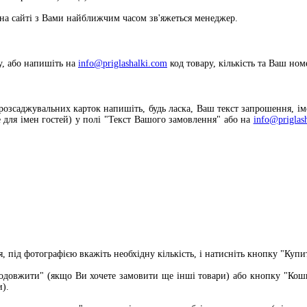
на сайті з Вами найближчим часом зв'яжеться менеджер.
у, або напишіть на
info@priglashalki.com
код товару, кількість
та Ваш ном
розсаджувальних карток напишіть, будь ласка, Ваш текст запрошення, ім
 для імен гостей) у полі "Текст Вашого замовлення" або на
info@priglas
я, під фотографією вкажіть необхідну кількість, і натисніть кнопку "Купи
родовжити" (якщо Ви хочете замовити ще інші товари) або кнопку "Кош
и).