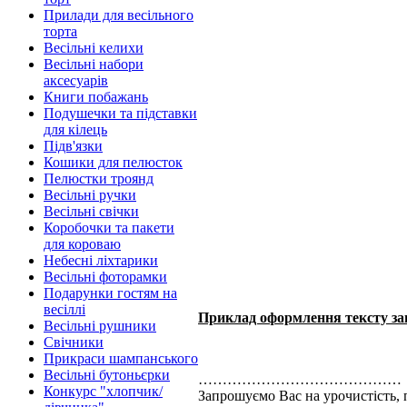
Прилади для весільного
торта
Весільні келихи
Весільні набори
аксесуарів
Книги побажань
Подушечки та підставки
для кілець
Підв'язки
Кошики для пелюсток
Пелюстки троянд
Весільні ручки
Весільні свічки
Коробочки та пакети
для короваю
Небесні ліхтарики
Весільні фоторамки
Подарунки гостям на
весіллі
Приклад оформлення тексту за
Весільні рушники
Свічники
Прикраси шампанського
Весільні бутоньєрки
……………………………………
Конкурс "хлопчик/
Запрошуємо Вас на урочистість,