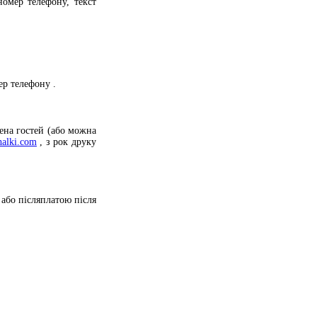
омер телефону, текст
ер телефону
.
ена гостей (або можна
halki.com
, з
рок друку
або післяплатою після