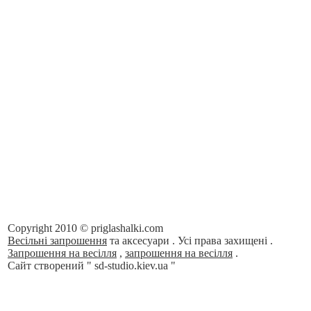
Copyright 2010 © priglashalki.com
Весільні
запрошення
та
аксесуари
. Усі
права
захищені
.
Запрошення
на
весілля
,
запрошення
на
весілля
.
Сайт
створений
"
sd-studio.kiev.ua
"