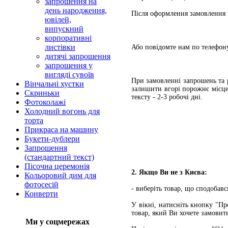
запрошення на
день народження,
Після оформлення замовлення 
ювілей,
випускний
корпоративні
листівки
Або повідомте нам по телефон
дитячі запрошення
запрошення у
вигляді сувоїв
При замовленні запрошень та 
Вінчальні хустки
залишити вгорі порожнє місце
Скриньки
тексту - 2-3 робочі дні.
Фотоколажі
Холодний вогонь для
торта
Прикраса на машину
Букети-дублери
Запрошення
(стандартний текст)
Пісочна церемонія
2. Якщо Ви не з Києва:
Кольоровий дим для
фотосесій
- виберіть товар, що сподобавс
Конверти
У вікні, натисніть кнопку "П
товар, який Ви хочете замовит
Ми у соцмережах