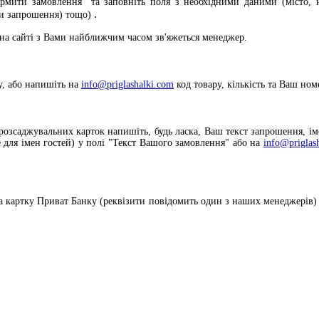
рмити замовлення" та заповніть поля з необхідними даними (місто, н
.
и запрошення) тощо)
на сайті з Вами найближчим часом зв'яжеться менеджер.
у, або напишіть на
info@priglashalki.com
код товару, кількість
та Ваш ном
розсаджувальних карток напишіть, будь ласка, Ваш текст запрошення, ім
 для імен гостей) у полі "Текст Вашого замовлення" або на
info@priglas
 картку Приват Банку (реквізити повідомить один з наших менеджерів) 