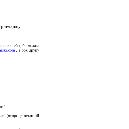
ер телефону
.
ена гостей (або можна
halki.com
, з
рок друку
ти".
ик" (якщо це останній