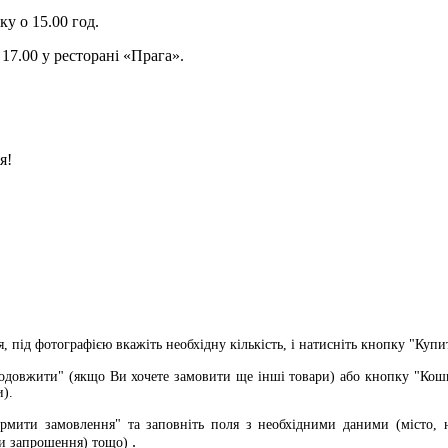
ку о 15.00 год.
17.00 у ресторані «Прага».
я!
я, під фотографією вкажіть необхідну кількість, і натисніть кнопку "Купи
родовжити" (якщо Ви хочете замовити ще інші товари) або кнопку "Кош
и).
рмити замовлення" та заповніть поля з необхідними даними (місто, н
.
и запрошення) тощо)